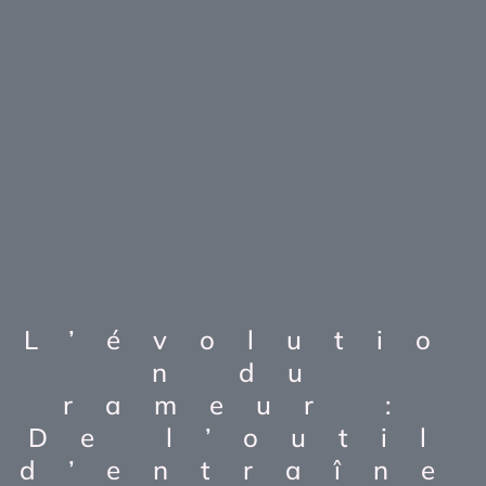
L’évolutio
n du
rameur :
De l’outil
d’entraîne