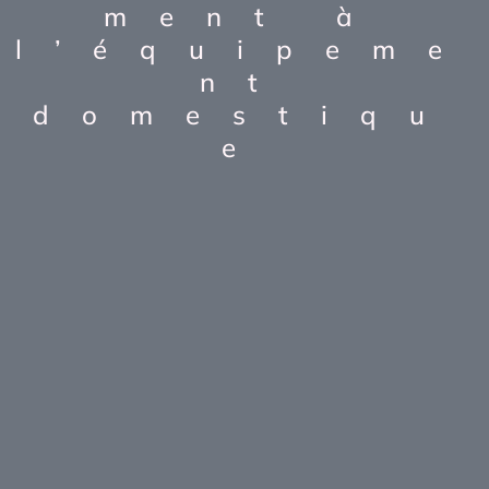
ment à
l’équipeme
nt
domestiqu
e