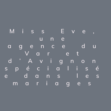
Miss Eve,
une
agence du
Var et
d’Avignon
spécialisé
e dans les
mariages